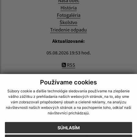
Naša obec
História
Fotogaléria
Školstvo
Triedenie odpadu
Aktualizované:
05.08.2026 19:53 hod.
RSS
Správca obsahu:
Používame cookies
Správca obsahu je Obec Zemplínska Nová Ves.
Súbory cookie a ďalšie technológie sledovania používame na zlepšenie
Vytvorené v súlade s
Jednotným dizajn manuálom
vášho zážitku z prehliadania našich webových stránok, na to, aby sme
elektronických služieb.
vám zobrazovali prispôsobený obsah a cielené reklamy, na analýzu
návštevnosti našich webových stránok a na pochopenie toho, odkiaľ naši
návštevníci prichádzajú.
CMS systém (redakčný) systém ECHELON 2
web portál
webhosting
webex.digital, s.r.o.
domény
registrácia
SÚHLASÍM
domény
spoločnosť webex.digital, s.r.o.