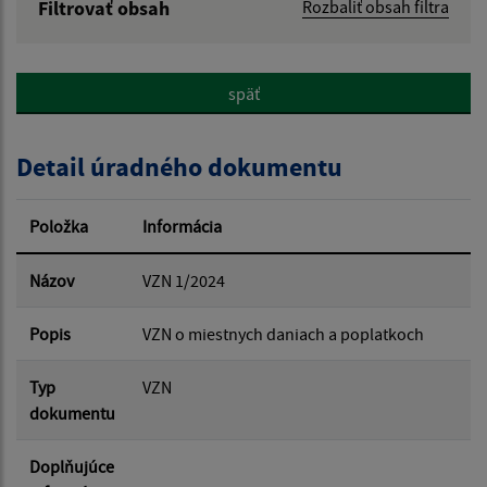
Filtrovať obsah
Rozbaliť obsah filtra
Názov:
späť
Popis:
Detail úradného dokumentu
Dátum zverejnenia od:
Položka
Informácia
Dátum zverejnenia do:
Názov
VZN 1/2024
Popis
VZN o miestnych daniach a poplatkoch
Platnosť od:
Typ
VZN
Platnosť do:
dokumentu
Doplňujúce