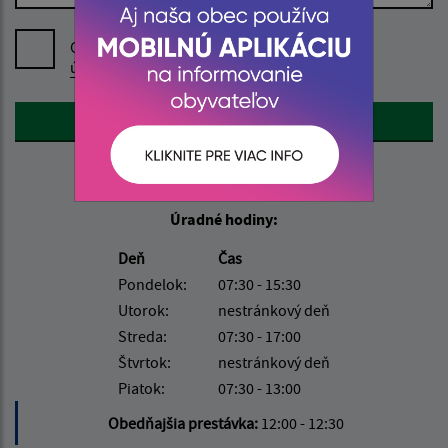
Oboznámil som sa so
spracúvaním osobných
údajov
Google reCaptcha Response
Odoslať správu
Úradné hodiny:
Deň
Čas
Pondelok:
07:30 - 15:30
Utorok:
nestránkový deň
Streda:
07:30 - 17:00
Štvrtok:
nestránkový deň
Piatok:
07:30 - 13:00
Obedňajšia prestávka:
12:00 - 12:30