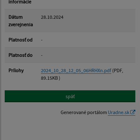
informácie
Filtrovať
Reset
Dátum
28.10.2024
zverejnenia
Platnosť od
-
Platnosť do
-
Prílohy
2024_10_28_12_05_06HRHXn.pdf
(PDF,
89.15KB )
späť
Generované portálom
Uradne.sk