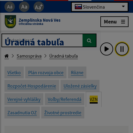
Slovenčina
Zemplínska Nová Ves
Menu
Oficiálna stránka
Hľadaný výraz...
Hľadaný výraz...
Úradná tabuľa
Samospráva
Úradná tabuľa
Všetko
Plán rozvoja obce
Rôzne
Rozpočet-Hospodárenie
Uložené zásielky
Verejné vyhlášky
Voľby/Referendá
VZN
Zasadnutia OZ
Životné prostredie