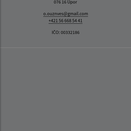
076 16 Úpor
o.ouznves@gmail.com
+421 56 668 54 41
IČO: 00332186