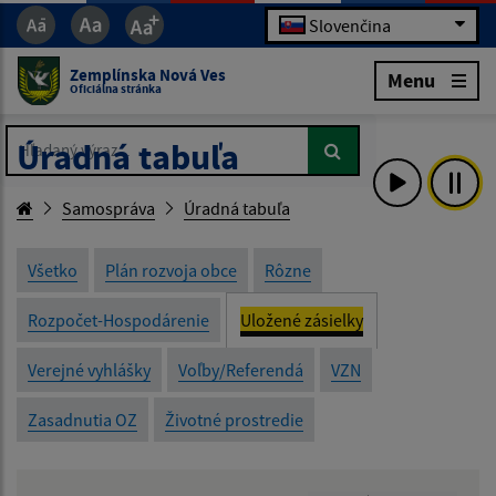
Slovenčina
Zemplínska Nová Ves
Menu
Oficiálna stránka
Hľadaný výraz...
Hľadaný výraz...
Úradná tabuľa
Samospráva
Úradná tabuľa
Všetko
Plán rozvoja obce
Rôzne
Rozpočet-Hospodárenie
Uložené zásielky
Verejné vyhlášky
Voľby/Referendá
VZN
Zasadnutia OZ
Životné prostredie