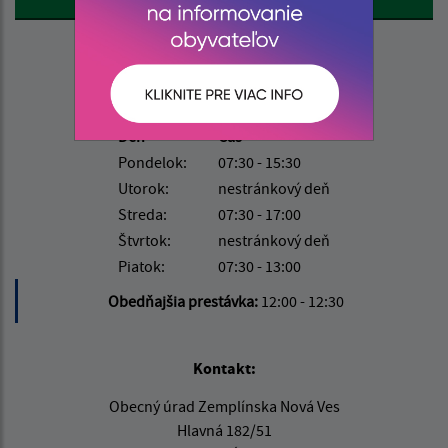
Úradné hodiny:
Deň
Čas
Pondelok:
07:30 - 15:30
Utorok:
nestránkový deň
Streda:
07:30 - 17:00
Štvrtok:
nestránkový deň
Piatok:
07:30 - 13:00
Obedňajšia prestávka:
12:00 - 12:30
Kontakt:
Obecný úrad Zemplínska Nová Ves
Hlavná 182/51