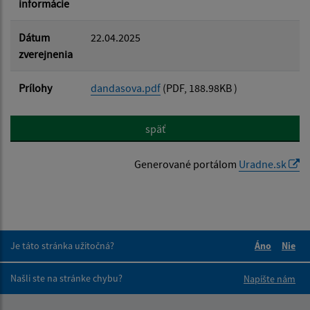
informácie
Dátum
22.04.2025
zverejnenia
Prílohy
dandasova.pdf
(PDF, 188.98KB )
späť
Generované portálom
Uradne.sk
Je táto stránka užitočná?
Áno
Nie
Boli tieto 
Boli 
Našli ste na stránke chybu?
Napíšte nám