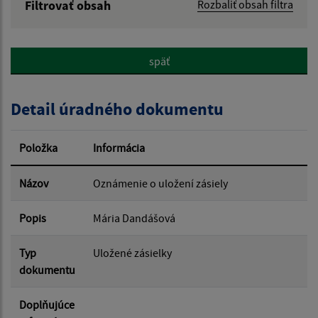
Filtrovať obsah
Rozbaliť obsah filtra
Názov:
späť
Popis:
Detail úradného dokumentu
Dátum zverejnenia od:
Položka
Informácia
Dátum zverejnenia do:
Názov
Oznámenie o uložení zásiely
Popis
Mária Dandášová
Filtrovať
Reset
Typ
Uložené zásielky
dokumentu
Doplňujúce