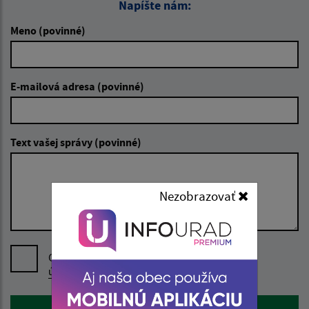
Napíšte nám:
Meno (povinné)
E-mailová adresa (povinné)
Text vašej správy (povinné)
Nezobrazovať
Oboznámil som sa so
spracúvaním osobných
údajov
Google reCaptcha Response
Odoslať správu