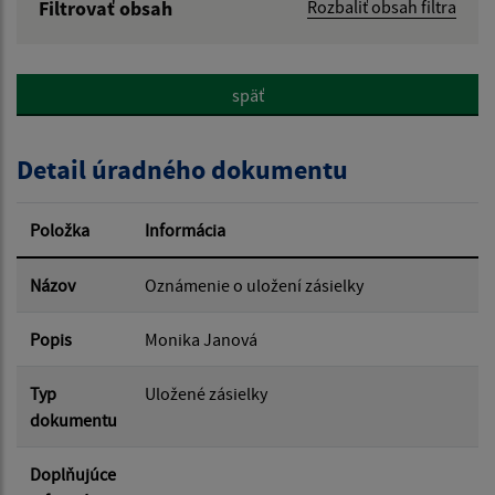
Filtrovať obsah
Rozbaliť obsah filtra
Názov:
späť
Popis:
Detail úradného dokumentu
Dátum zverejnenia od:
Položka
Informácia
Dátum zverejnenia do:
Názov
Oznámenie o uložení zásielky
Popis
Monika Janová
Filtrovať
Reset
Typ
Uložené zásielky
dokumentu
Doplňujúce