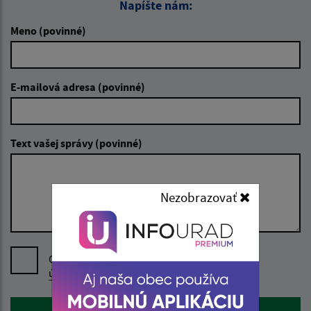
Napíšte nám:
Meno (povinné)
E-mailová adresa (povinné)
Text vašej správy (povinné)
Nezobrazovať
Oboznámil som sa so
spracúvaním osobných
údajov
Google reCaptcha Response
Odoslať správu