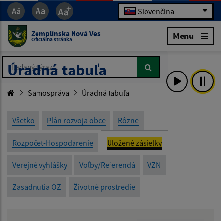
Slovenčina
Zemplínska Nová Ves
Menu
Oficiálna stránka
Hľadaný výraz...
Hľadaný výraz...
Úradná tabuľa
Samospráva
Úradná tabuľa
Všetko
Plán rozvoja obce
Rôzne
Rozpočet-Hospodárenie
Uložené zásielky
Verejné vyhlášky
Voľby/Referendá
VZN
Zasadnutia OZ
Životné prostredie