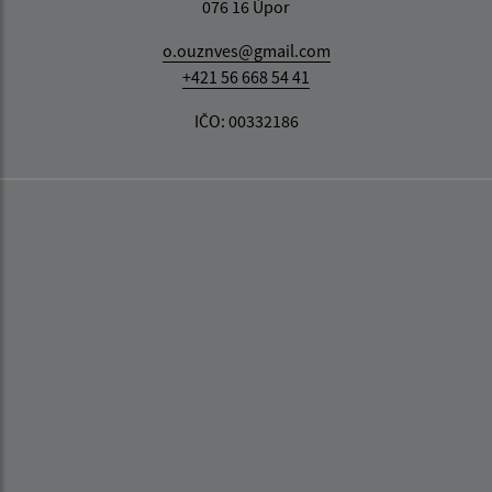
076 16 Úpor
o.ouznves@gmail.com
+421 56 668 54 41
IČO: 00332186