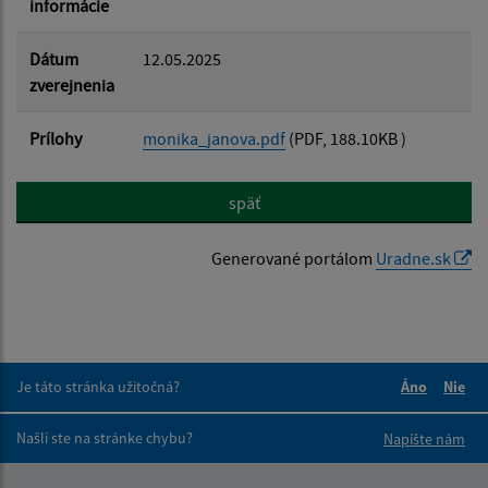
informácie
Dátum
12.05.2025
zverejnenia
Prílohy
monika_janova.pdf
(PDF, 188.10KB )
späť
Generované portálom
Uradne.sk
Je táto stránka užitočná?
Áno
Nie
Boli tieto 
Boli 
Našli ste na stránke chybu?
Napíšte nám