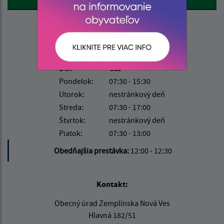
Úradné hodiny:
Deň
Čas
Pondelok:
07:30 - 15:30
Utorok:
nestránkový deň
Streda:
07:30 - 17:00
Štvrtok:
nestránkový deň
Piatok:
07:30 - 13:00
Obedňajšia prestávka:
12:00 - 12:30
Kontakt:
Obecný úrad Zemplínska Nová Ves
Hlavná 182/51