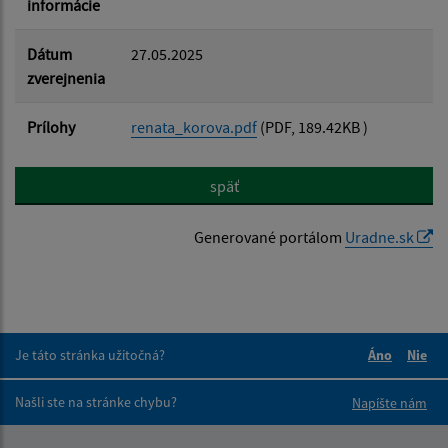
informácie
Dátum
27.05.2025
zverejnenia
Prílohy
renata_korova.pdf
(PDF, 189.42KB )
späť
Generované portálom
Uradne.sk
Je táto stránka užitočná?
Áno
Nie
Boli tieto 
Boli 
Našli ste na stránke chybu?
Napíšte nám