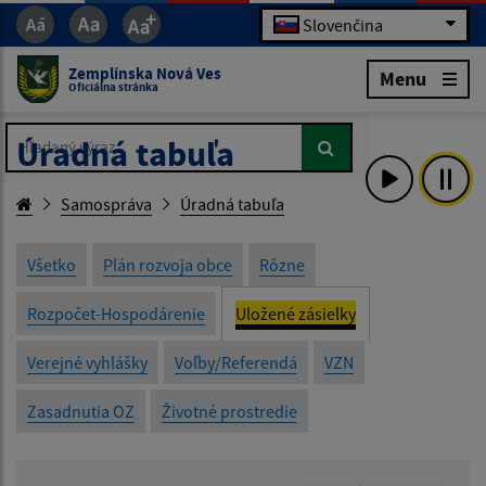
Slovenčina
Zemplínska Nová Ves
Menu
Oficiálna stránka
Hľadaný výraz...
Hľadaný výraz...
Úradná tabuľa
Samospráva
Úradná tabuľa
Všetko
Plán rozvoja obce
Rôzne
Rozpočet-Hospodárenie
Uložené zásielky
Verejné vyhlášky
Voľby/Referendá
VZN
Zasadnutia OZ
Životné prostredie