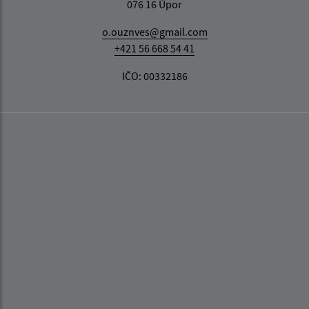
076 16 Úpor
o.ouznves@gmail.com
+421 56 668 54 41
IČO: 00332186