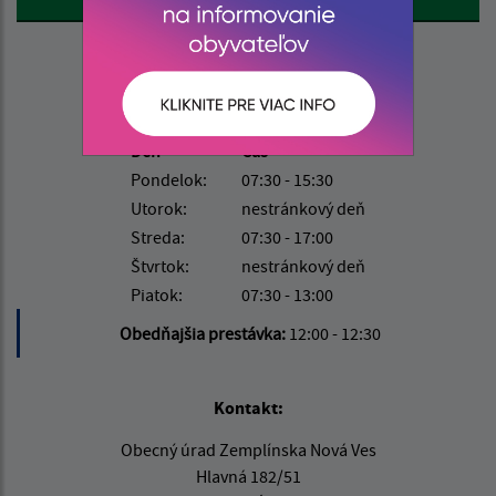
Úradné hodiny:
Deň
Čas
Pondelok:
07:30 - 15:30
Utorok:
nestránkový deň
Streda:
07:30 - 17:00
Štvrtok:
nestránkový deň
Piatok:
07:30 - 13:00
Obedňajšia prestávka:
12:00 - 12:30
Kontakt:
Obecný úrad Zemplínska Nová Ves
Hlavná 182/51