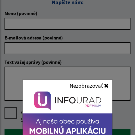
Napíšte nám:
Meno (povinné)
E-mailová adresa (povinné)
Text vašej správy (povinné)
Nezobrazovať
Oboznámil som sa so
spracúvaním osobných
údajov
Google reCaptcha Response
Odoslať správu