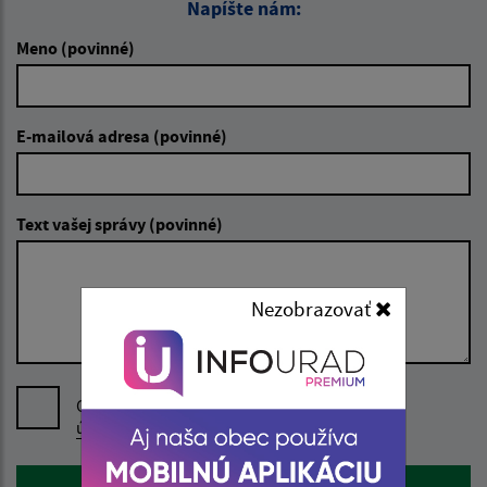
Napíšte nám:
Meno (povinné)
E-mailová adresa (povinné)
Text vašej správy (povinné)
Nezobrazovať
Oboznámil som sa so
spracúvaním osobných
údajov
Google reCaptcha Response
Odoslať správu