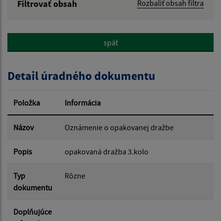
Filtrovať obsah
Rozbaliť obsah filtra
Názov:
späť
Popis:
Detail úradného dokumentu
Dátum zverejnenia od:
Položka
Informácia
Dátum zverejnenia do:
Názov
Oznámenie o opakovanej dražbe
Popis
opakovaná dražba 3.kolo
Filtrovať
Reset
Typ
Rôzne
dokumentu
Doplňujúce