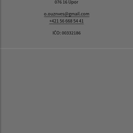
076 16 Úpor
o.ouznves@gmail.com
+421 56 668 54 41
IČO: 00332186