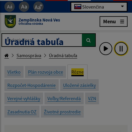
Slovenčina
Zemplínska Nová Ves
Menu
Oficiálna stránka
Hľadaný výraz...
Hľadaný výraz...
Úradná tabuľa
Samospráva
Úradná tabuľa
Všetko
Plán rozvoja obce
Rôzne
Rozpočet-Hospodárenie
Uložené zásielky
Verejné vyhlášky
Voľby/Referendá
VZN
Zasadnutia OZ
Životné prostredie