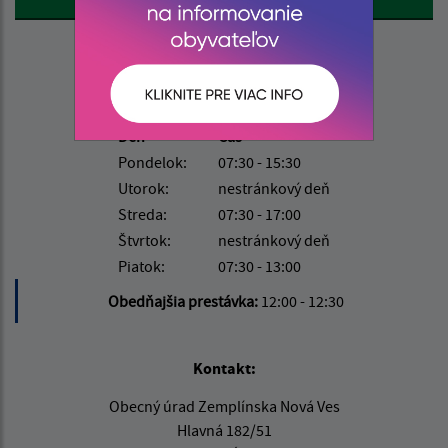
Úradné hodiny:
Deň
Čas
Pondelok:
07:30 - 15:30
Utorok:
nestránkový deň
Streda:
07:30 - 17:00
Štvrtok:
nestránkový deň
Piatok:
07:30 - 13:00
Obedňajšia prestávka:
12:00 - 12:30
Kontakt:
Obecný úrad Zemplínska Nová Ves
Hlavná 182/51