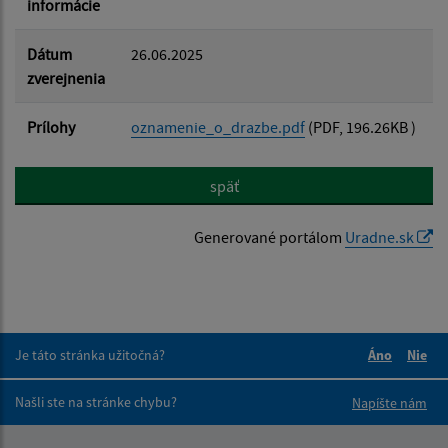
informácie
Dátum
26.06.2025
zverejnenia
Prílohy
oznamenie_o_drazbe.pdf
(PDF, 196.26KB )
späť
Generované portálom
Uradne.sk
Je táto stránka užitočná?
Áno
Nie
Boli tieto 
Boli 
Našli ste na stránke chybu?
Napíšte nám