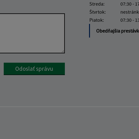
Streda:
07:30 - 1
Štvrtok:
nestránk
Piatok:
07:30 - 1
Obedňajšia prestáv
Google reCaptcha Response
Odoslať správu