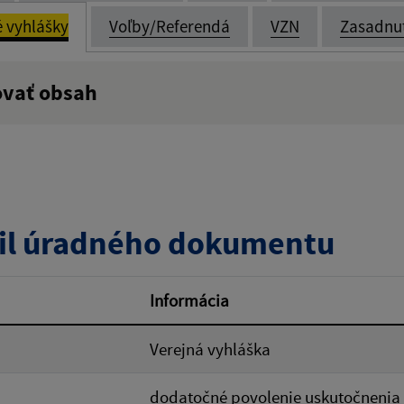
é vyhlášky
Voľby/Referendá
VZN
Zasadnu
ovať obsah
:
Popis:
zverejnenia do:
il úradného dokumentu
ovať
Informácia
Verejná vyhláška
dodatočné povolenie uskutočnenia 