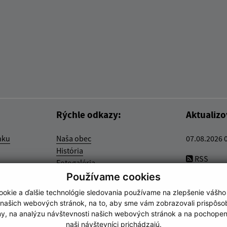
Rýchle odkazy:
Aktualiz
nku
Naša obec
07.08.2026 
História
RSS
Fotogaléria
Školstvo
Používame cookies
Triedenie odpadu
okie a ďalšie technológie sledovania používame na zlepšenie vášho
 našich webových stránok, na to, aby sme vám zobrazovali prispôs
my, na analýzu návštevnosti našich webových stránok a na pochopeni
naši návštevníci prichádzajú.