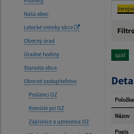
Podnety
Verejn
Naša obec
Letecké snímky obce
Filtr
Názov
Obecný úrad
Úradné hodiny
späť
Dátum 
Starosta obce
Deta
Obecné zastupiteľstvo
Poslanci OZ
Filtr
Položka
Komisie pri OZ
Názov
Zápisnice a uznesenia OZ
Popis