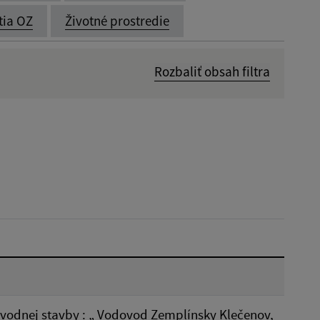
tia OZ
Životné prostredie
Rozbaliť obsah filtra
Dátum zverejnenia od:
Reset
vodnej stavby : „ Vodovod Zemplínsky Klečenov,