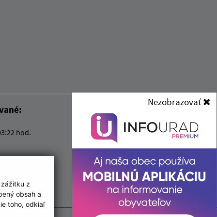
Nezobrazovať
ované:
Správca obsahu:
03:22 hod.
Správca obsahu je Obec
Zemplínska Nová Ves.
Vytvorené v súlade s
Jednotným
dizajn manuálom elektronických
služieb.
 zážitku z
obený obsah a
e toho, odkiaľ