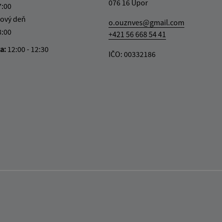
076 16 Úpor
7:00
ový deň
o.ouznves@gmail.com
3:00
+421 56 668 54 41
ka:
12:00 - 12:30
IČO: 00332186