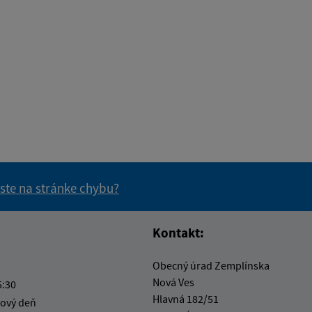
 ste na stránke chybu?
vás užitočné?
e pre vás užitočné?
Kontakt:
Obecný úrad Zemplínska
Nová Ves
5:30
Hlavná 182/51
ový deň