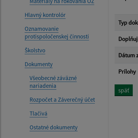
Materiály na rokovania OZ
Hlavný kontrolór
Typ do
Oznamovanie
protispoločenskej činnosti
Doplňuj
Školstvo
Dátum z
Dokumenty
Prílohy
Všeobecné záväzné
nariadenia
späť
Rozpočet a Záverečný účet
Tlačivá
Ostatné dokumenty