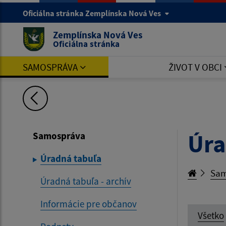
Oficiálna stránka Zemplínska Nová Ves
Zemplínska Nová Ves
Oficiálna stránka
SAMOSPRÁVA
ŽIVOT V OBCI
Úra
Samospráva
Úradná tabuľa
Sam
Úradná tabuľa - archív
Informácie pre občanov
Všetko