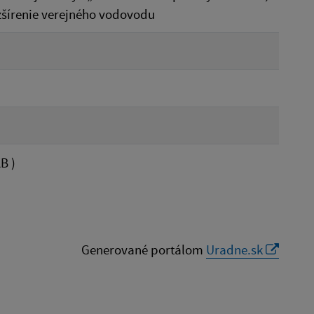
ozšírenie verejného vodovodu
B )
Generované portálom
Uradne.sk