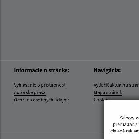
Informácie o stránke:
Navigácia:
Vyhlásenie o prístupnosti
Vytlačiť aktuálnu strá
Autorské práva
Mapa stránok
Ochrana osobných údajov
Cookies
Súbory co
prehliadania
cielené rekla