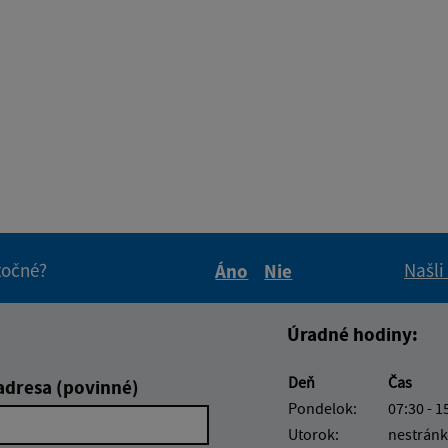
itočné?
Našli
Áno
Nie
Boli tieto informácie pre 
Boli tieto informáci
Úradné hodiny:
Deň
Čas
adresa (povinné)
Pondelok:
07:30 - 1
Utorok:
nestránk