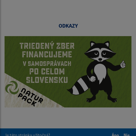
ODKAZY
Je táto stránka užitočná?
Áno
Nie