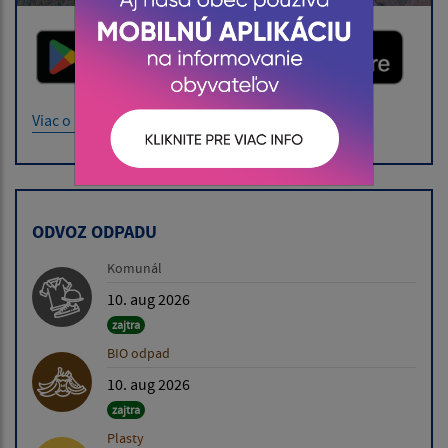
Viac o mobilnej aplikácii
ODVOZ ODPADU
Komunál
10. aug 2026
zajtra
BIO odpad
10. aug 2026
zajtra
Plasty