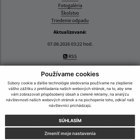
Fotogaléria
Školstvo
Triedenie odpadu
Aktualizované:
07.08.2026 03:22 hod.
RSS
Správca obsahu:
Používame cookies
Správca obsahu je Obec Zemplínska Nová Ves.
Súbory cookie a ďalšie technológie sledovania používame na zlepšenie
Vytvorené v súlade s
Jednotným dizajn manuálom
vášho zážitku z prehliadania našich webových stránok, na to, aby sme
elektronických služieb.
vám zobrazovali prispôsobený obsah a cielené reklamy, na analýzu
návštevnosti našich webových stránok a na pochopenie toho, odkiaľ naši
návštevníci prichádzajú.
CMS systém (redakčný) systém ECHELON 2
web portál
webhosting
webex.digital, s.r.o.
domény
registrácia
SÚHLASÍM
domény
spoločnosť webex.digital, s.r.o.
Zmeniť moje nastavenia