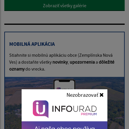
Zobraziť všetky galérie
MOBILNÁ APLIKÁCIA
Stiahnite si mobilnú aplikáciu obce (Zemplínska Nová
Ves) a dostaňte všetky
novinky
,
upozornenia
a
dôležité
oznamy
do vrecka.
Nezobrazovať