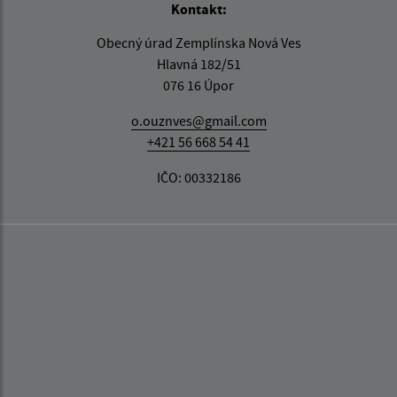
Kontakt:
Obecný úrad Zemplínska Nová Ves
Hlavná 182/51
076 16 Úpor
o.ouznves@gmail.com
+421 56 668 54 41
IČO: 00332186