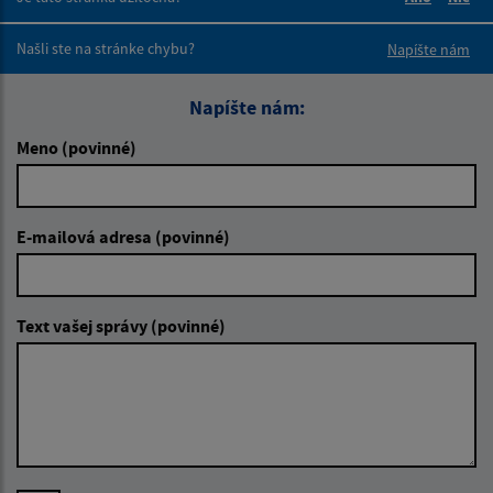
Boli tieto 
Boli 
Našli ste na stránke chybu?
Napíšte nám
Napíšte nám:
Meno (povinné)
E-mailová adresa (povinné)
Text vašej správy (povinné)