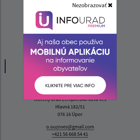
Úradné hodiny:
Nezobrazovať
Deň
Čas
Pondelok:
07:30 - 15:30
Utorok:
nestránkový deň
Streda:
07:30 - 17:00
Štvrtok:
nestránkový deň
Piatok:
07:30 - 13:00
Obedňajšia prestávka:
12:00 - 12:30
Kontakt:
Obecný úrad Zemplínska Nová Ves
Hlavná 182/51
076 16 Úpor
o.ouznves@gmail.com
+421 56 668 54 41