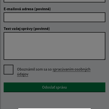
E-mailová adresa (povinné)
Text vašej správy (povinné)
Oboznámil som sa so
spracúvaním osobných
údajov
Google reCaptcha Response
Odoslať správu