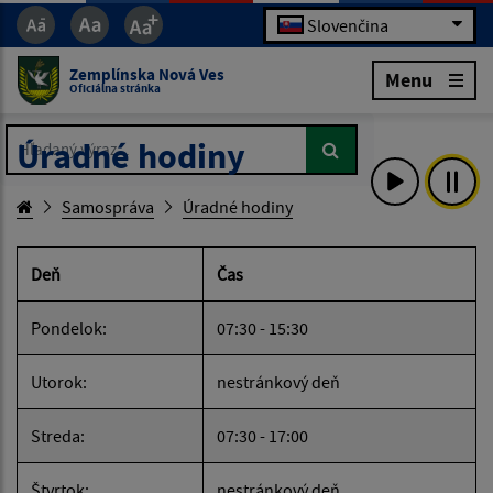
Slovenčina
Zemplínska Nová Ves
Menu
Oficiálna stránka
Hľadaný výraz...
Hľadaný výraz...
Úradné hodiny
Samospráva
Úradné hodiny
Deň
Čas
Pondelok:
07:30 - 15:30
Utorok:
nestránkový deň
Streda:
07:30 - 17:00
Štvrtok:
nestránkový deň