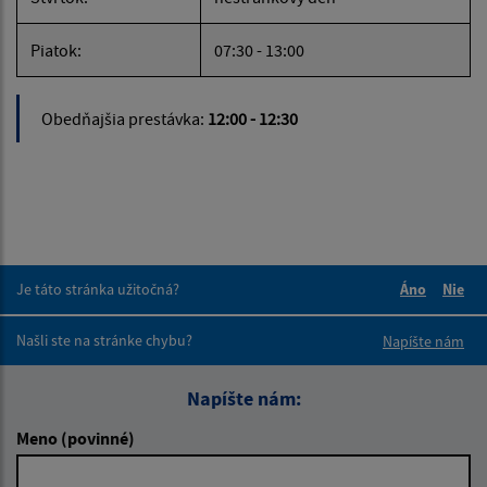
Piatok:
07:30 - 13:00
Obedňajšia prestávka:
12:00 - 12:30
Je táto stránka užitočná?
Áno
Nie
Boli tieto 
Boli 
Našli ste na stránke chybu?
Napíšte nám
Napíšte nám:
Meno (povinné)