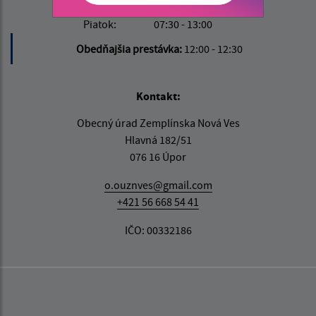
Štvrtok:
nestránkový deň
Piatok:
07:30 - 13:00
Obedňajšia prestávka:
12:00 - 12:30
Kontakt:
Obecný úrad Zemplínska Nová Ves
Hlavná 182/51
076 16 Úpor
o.ouznves@gmail.com
+421 56 668 54 41
IČO: 00332186