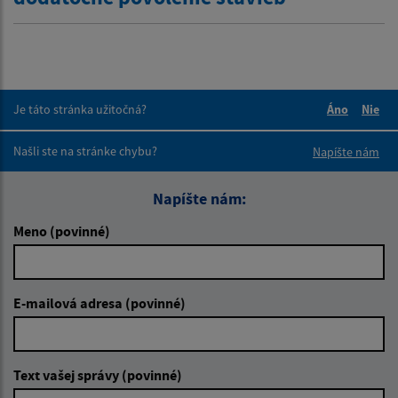
Je táto stránka užitočná?
Áno
Nie
Boli tieto 
Boli 
Našli ste na stránke chybu?
Napíšte nám
Napíšte nám:
Meno (povinné)
E-mailová adresa (povinné)
Text vašej správy (povinné)