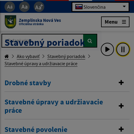
Slovenčina
Zemplínska Nová Ves
Menu
Oficiálna stránka
Hľadaný výraz...
Hľadaný výraz...
Stavebný poriadok
Ako vybaviť
Stavebný poriadok
Stavebné úpravy a udržiavacie práce
Drobné stavby
Stavebné úpravy a udržiavacie
práce
Stavebné povolenie