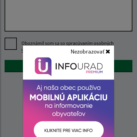
Oboznámil som sa so
spracúvaním osobných
údajov
Nezobrazovať
Google reCaptcha Response
Odoslať správu
Úradné hodiny:
Deň
Čas
Pondelok:
07:30 - 15:30
Utorok:
nestránkový deň
Streda:
07:30 - 17:00