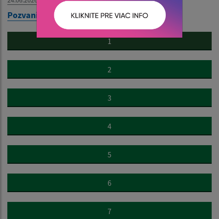
24.06.2026
Pozvanie na Folklórne slávnosti 2026
1
2
3
4
5
6
7