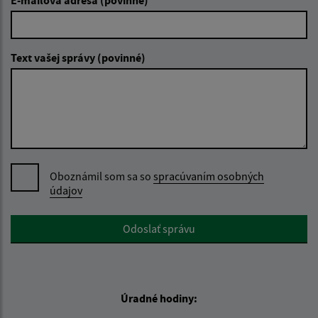
E-mailová adresa (povinné)
Text vašej správy (povinné)
Oboznámil som sa so
spracúvaním osobných
údajov
Google reCaptcha Response
Odoslať správu
Úradné hodiny: