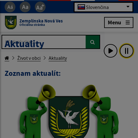
Slovenčina
Zemplínska Nová Ves
Menu
Oficiálna stránka
Hľadaný výraz...
Hľadaný výraz...
Aktuality
Život v obci
Aktuality
Zoznam aktualít: