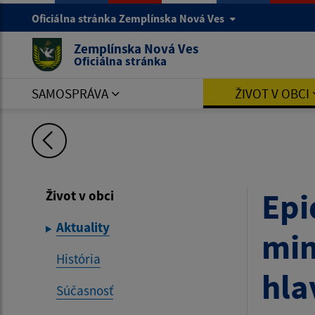
Oficiálna stránka Zemplínska Nová Ves
Zemplínska Nová Ves
Oficiálna stránka
SAMOSPRÁVA
ŽIVOT V OBCI
Epi
Život v obci
Aktuality
mim
História
hla
Súčasnosť