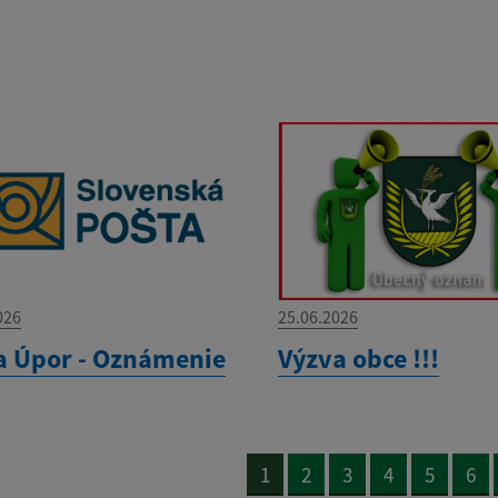
026
25.06.2026
a Úpor - Oznámenie
Výzva obce !!!
1
2
3
4
5
6