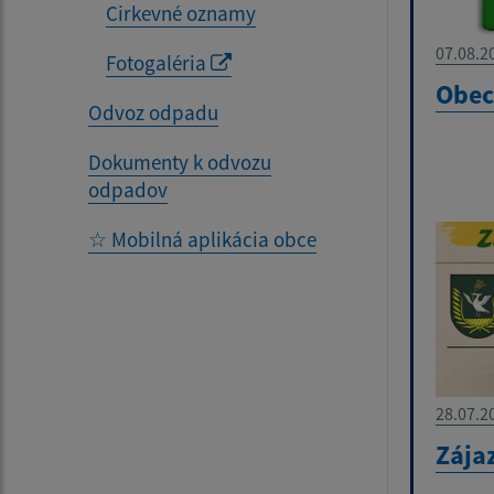
Cirkevné oznamy
07.08.2
Fotogaléria
Obec
Odvoz odpadu
Dokumenty k odvozu
odpadov
☆ Mobilná aplikácia obce
28.07.2
Zája