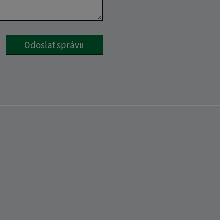
Google reCaptcha Response
Odoslať správu