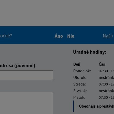
itočné?
Našli
Áno
Nie
Boli tieto informácie pre 
Boli tieto informáci
Úradné hodiny:
Deň
Čas
adresa (povinné)
Pondelok:
07:30 - 1
Utorok:
nestránk
Streda:
07:30 - 1
Štvrtok:
nestránk
Piatok:
07:30 - 1
Obedňajšia prestáv