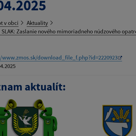
04.2025
t v obci
Aktuality
 SLAK: Zaslanie nového mimoriadneho núdzového opatren
//www.zmos.sk/download_file_f.php?id=2220923
4.2025
nam aktualít: