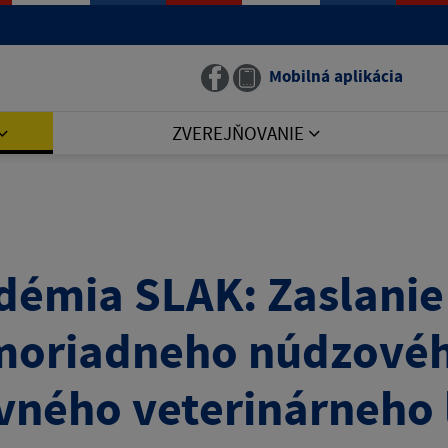
Mobilná aplikácia
ZVEREJŇOVANIE
démia SLAK: Zaslani
oriadneho núdzovéh
vného veterinárneho 