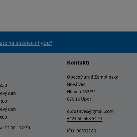
 ste na stránke chybu?
vás užitočné?
e pre vás užitočné?
Kontakt:
Obecný úrad Zemplínska
Nová Ves
5:30
Hlavná 182/51
ový deň
076 16 Úpor
7:00
ový deň
o.ouznves@gmail.com
3:00
+421 56 668 54 41
ka:
12:00 - 12:30
IČO: 00332186