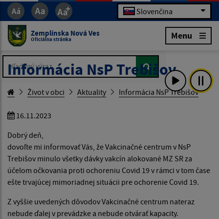
Slovenčina
Zemplínska Nová Ves
Menu
Oficiálna stránka
Hľadaný výraz...
Hľadaný výraz...
Informácia NsP Trebišov
Život v obci
Aktuality
Informácia NsP Trebišov
16.11.2023
Dobrý deň,
dovoľte mi informovať Vás, že Vakcinačné centrum v NsP
Trebišov minulo všetky dávky vakcín alokované MZ SR za
účelom očkovania proti ochoreniu Covid 19 v rámci v tom čase
ešte trvajúcej mimoriadnej situácii pre ochorenie Covid 19.
Z vyššie uvedených dôvodov Vakcinačné centrum nateraz
nebude ďalej v prevádzke a nebude otvárať kapacity.