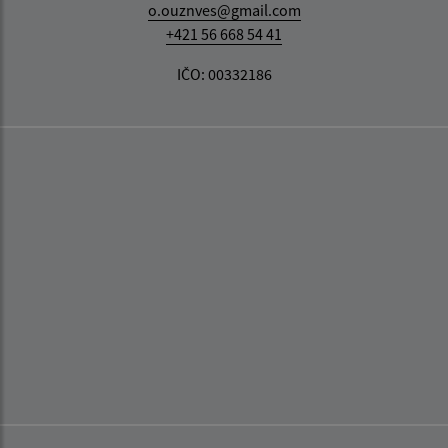
o.ouznves@gmail.com
+421 56 668 54 41
IČO: 00332186