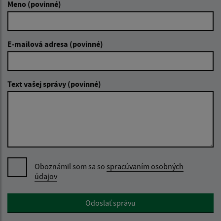
Meno (povinné)
E-mailová adresa (povinné)
Text vašej správy (povinné)
Oboznámil som sa so
spracúvaním osobných
údajov
Google reCaptcha Response
Odoslať správu