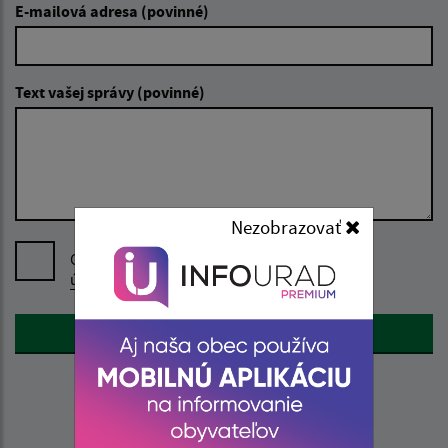
E-mailová adresa (povinné)
Text vašej správy (povinné)
Nezobrazovať
Oboznámil som sa so
spracúvaním osobných
údajov
Google reCaptcha Response
Odoslať správu
Úradné hodiny: