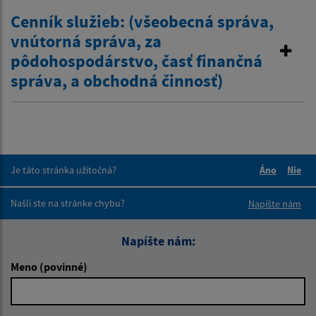
Cenník služieb: (všeobecná správa,
vnútorná správa, za
pôdohospodárstvo, časť finančná
správa, a obchodná činnosť)
Je táto stránka užitočná?
Áno
Nie
Boli tieto 
Boli 
Našli ste na stránke chybu?
Napíšte nám
Napíšte nám:
Meno (povinné)