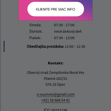
Deň
Čas
Pondelok:
07:30 - 15:30
Utorok:
nestránkový deň
Streda:
07:30 - 17:00
Štvrtok:
nestránkový deň
Piatok:
07:30 - 13:00
Obedňajšia prestávka:
12:00 - 12:30
Kontakt:
Obecný úrad Zemplínska Nová Ves
Hlavná 182/51
076 16 Úpor
o.ouznves@gmail.com
+421 56 668 54 41
IČO: 00332186