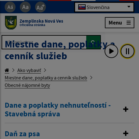
Slovenčina
Zemplínska Nová Ves
Menu
Oficiálna stránka
Hľadaný výraz...
Hľadaný výraz...
Miestne dane, poplatky a
cenník služieb
Ako vybaviť
Miestne dane, poplatky a cenník služieb
Obecné nájomné byty
Dane a poplatky nehnuteľností -
Stavebná správa
Daň za psa