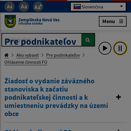
Slovenčina
Zemplínska Nová Ves
Menu
Oficiálna stránka
Hľadaný výraz...
Hľadaný výraz...
Pre podnikateľov
Ako vybaviť
Pre podnikateľov
Ohlásenie činnosti FO
Žiadosť o vydanie záväzného
stanoviska k začatiu
podnikateľskej činnosti a k
umiestneniu prevádzky na území
obce