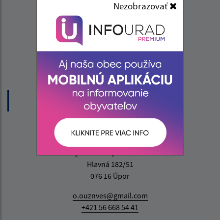
Úradné hodiny:
Nezobrazovať
Deň
Čas
Pondelok:
07:30 - 15:30
Utorok:
nestránkový deň
Streda:
07:30 - 17:00
Štvrtok:
nestránkový deň
Piatok:
07:30 - 13:00
Obedňajšia prestávka:
12:00 - 12:30
Kontakt:
Obecný úrad Zemplínska Nová Ves
Hlavná 182/51
076 16 Úpor
o.ouznves@gmail.com
+421 56 668 54 41