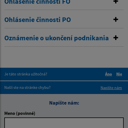
Ohlásenie činnosti FO
Ohlásenie činnosti PO
Oznámenie o ukončení podnikania
Je táto stránka užitočná?
Áno
Nie
Boli tieto 
Boli 
Našli ste na stránke chybu?
Napíšte nám
Napíšte nám:
Meno (povinné)