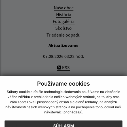
Naša obec
História
Fotogaléria
Školstvo
Triedenie odpadu
Aktualizované:
07.08.2026 03:22 hod.
RSS
Správca obsahu:
Používame cookies
Správca obsahu je Obec Zemplínska Nová Ves.
Súbory cookie a ďalšie technológie sledovania používame na zlepšenie
Vytvorené v súlade s
Jednotným dizajn manuálom
vášho zážitku z prehliadania našich webových stránok, na to, aby sme
elektronických služieb.
vám zobrazovali prispôsobený obsah a cielené reklamy, na analýzu
návštevnosti našich webových stránok a na pochopenie toho, odkiaľ naši
návštevníci prichádzajú.
CMS systém (redakčný) systém ECHELON 2
web portál
webhosting
webex.digital, s.r.o.
domény
registrácia
SÚHLASÍM