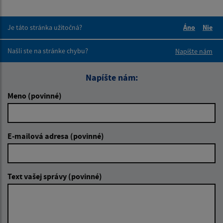
Je táto stránka užitočná?
Áno
Nie
Boli tieto 
Boli 
Našli ste na stránke chybu?
Napíšte nám
Napíšte nám:
Meno (povinné)
E-mailová adresa (povinné)
Text vašej správy (povinné)