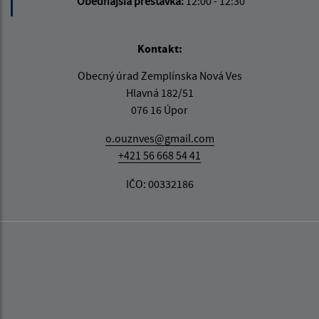
Obedňajšia prestávka:
12:00 - 12:30
Kontakt:
Obecný úrad Zemplínska Nová Ves
Hlavná 182/51
076 16 Úpor
o.ouznves@gmail.com
+421 56 668 54 41
IČO: 00332186