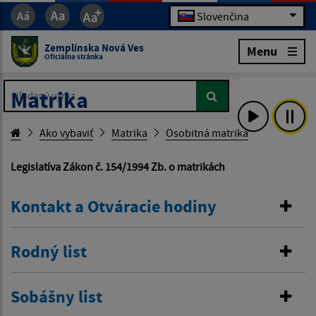
Slovenčina
Zemplínska Nová Ves
Menu
Oficiálna stránka
Hľadaný výraz...
Hľadaný výraz...
Matrika
Ako vybaviť
Matrika
Osobitná matrika
Legislatíva Zákon č. 154/1994 Zb. o matrikách
Kontakt a Otváracie hodiny
Rodný list
Sobášny list