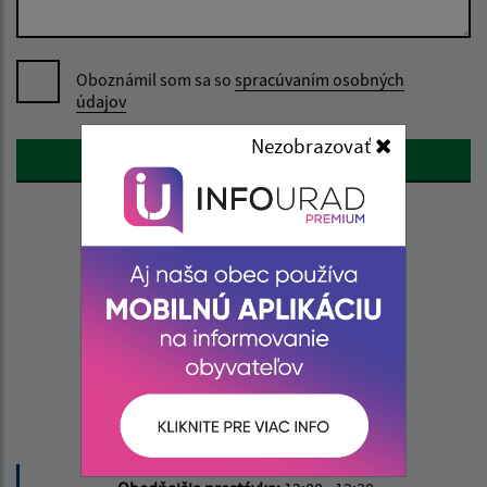
Oboznámil som sa so
spracúvaním osobných
údajov
Nezobrazovať
Google reCaptcha Response
Odoslať správu
Úradné hodiny:
Deň
Čas
Pondelok:
07:30 - 15:30
Utorok:
nestránkový deň
Streda:
07:30 - 17:00
Štvrtok:
nestránkový deň
Piatok:
07:30 - 13:00