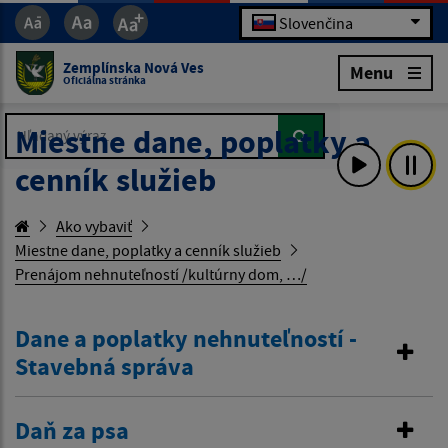
Slovenčina
Zemplínska Nová Ves
Menu
Oficiálna stránka
Hľadaný výraz...
Hľadaný výraz...
Miestne dane, poplatky a
cenník služieb
Ako vybaviť
Miestne dane, poplatky a cenník služieb
Prenájom nehnuteľností /kultúrny dom, …/
Dane a poplatky nehnuteľností -
Stavebná správa
Daň za psa