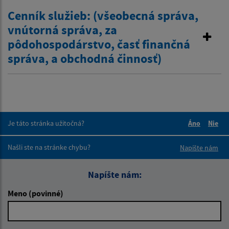
Cenník služieb: (všeobecná správa,
vnútorná správa, za
pôdohospodárstvo, časť finančná
správa, a obchodná činnosť)
Je táto stránka užitočná?
Áno
Nie
Boli tieto 
Boli 
Našli ste na stránke chybu?
Napíšte nám
Napíšte nám:
Meno (povinné)