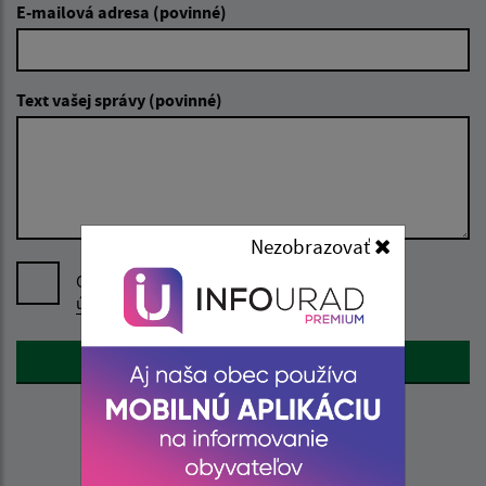
E-mailová adresa (povinné)
Text vašej správy (povinné)
Nezobrazovať
Oboznámil som sa so
spracúvaním osobných
údajov
Google reCaptcha Response
Odoslať správu
Úradné hodiny: