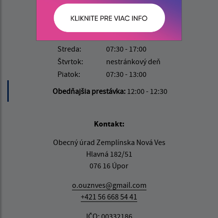
Deň
Čas
Pondelok:
07:30 - 15:30
Utorok:
nestránkový deň
Streda:
07:30 - 17:00
Štvrtok:
nestránkový deň
Piatok:
07:30 - 13:00
Obedňajšia prestávka:
12:00 - 12:30
Kontakt:
Obecný úrad Zemplínska Nová Ves
Hlavná 182/51
076 16 Úpor
o.ouznves@gmail.com
+421 56 668 54 41
IČO: 00332186