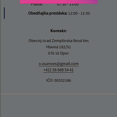
Piatok:
07:30 - 13:00
Obedňajšia prestávka:
12:00 - 12:30
Kontakt:
Obecný úrad Zemplínska Nová Ves
Hlavná 182/51
076 16 Úpor
o.ouznves@gmail.com
+421 56 668 54 41
IČO: 00332186