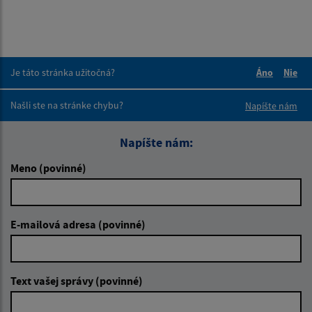
Je táto stránka užitočná?
Áno
Nie
Boli tieto 
Boli 
Našli ste na stránke chybu?
Napíšte nám
Napíšte nám:
Meno (povinné)
E-mailová adresa (povinné)
Text vašej správy (povinné)