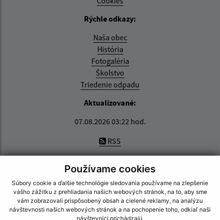
Cookies
Rýchle odkazy:
Naša obec
História
Fotogaléria
Školstvo
Triedenie odpadu
Aktualizované:
07.08.2026 03:22 hod.
RSS
Správca obsahu:
Používame cookies
Správca obsahu je Obec Zemplínska Nová Ves.
Súbory cookie a ďalšie technológie sledovania používame na zlepšenie
Vytvorené v súlade s
Jednotným dizajn manuálom
vášho zážitku z prehliadania našich webových stránok, na to, aby sme
elektronických služieb.
vám zobrazovali prispôsobený obsah a cielené reklamy, na analýzu
návštevnosti našich webových stránok a na pochopenie toho, odkiaľ naši
návštevníci prichádzajú.