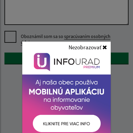
Oboznámil som sa so
spracúvaním osobných
údajov
Nezobrazovať
Google reCaptcha Response
Odoslať správu
Úradné hodiny:
Deň
Čas
Pondelok:
07:30 - 15:30
Utorok:
nestránkový deň
Streda:
07:30 - 17:00
Štvrtok:
nestránkový deň