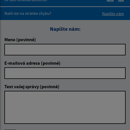
Boli tieto 
Boli 
Našli ste na stránke chybu?
Napíšte nám
Napíšte nám:
Meno (povinné)
E-mailová adresa (povinné)
Text vašej správy (povinné)