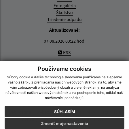
Fotogaléria
Školstvo
Triedenie odpadu
Aktualizované:
07.08.2026 03:22 hod.
RSS
Správca obsahu:
Používame cookies
Správca obsahu je Obec Zemplínska Nová Ves.
Súbory cookie a ďalšie technológie sledovania používame na zlepšenie
Vytvorené v súlade s
Jednotným dizajn manuálom
vášho zážitku z prehliadania našich webových stránok, na to, aby sme
elektronických služieb.
vám zobrazovali prispôsobený obsah a cielené reklamy, na analýzu
návštevnosti našich webových stránok a na pochopenie toho, odkiaľ naši
návštevníci prichádzajú.
CMS systém (redakčný) systém ECHELON 2
web portál
webhosting
webex.digital, s.r.o.
domény
registrácia
SÚHLASÍM
domény
spoločnosť webex.digital, s.r.o.
Zmeniť moje nastavenia