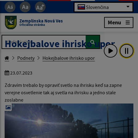
Slovenčina
Zemplínska Nová Ves
Menu
Oficiálna stránka
Hľadaný výraz...
Hľadaný výraz...
Hokejbalove ihrisko upor
Podnety
Hokejbalove ihrisko upor
23.07.2023
Zdravím trebalo by opraviť svetlo na ihrisku keď sa zapne
verejne osvetlenie tak aj svetla na ihrisku a jedno stale
zoslabne