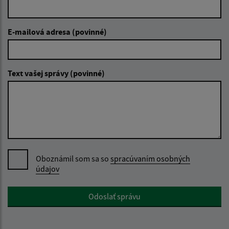
E-mailová adresa (povinné)
Text vašej správy (povinné)
Oboznámil som sa so
spracúvaním osobných
údajov
Google reCaptcha Response
Odoslať správu