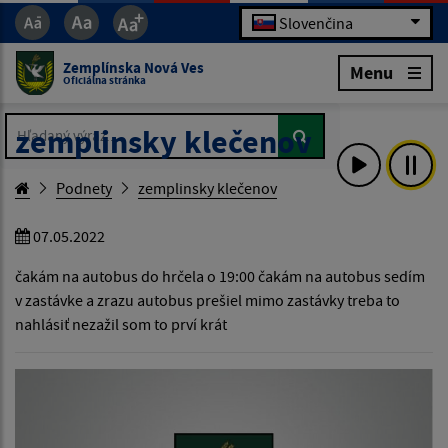
Slovenčina
Zemplínska Nová Ves
Menu
Oficiálna stránka
Hľadaný výraz...
Hľadaný výraz...
zemplinsky klečenov
Podnety
zemplinsky klečenov
07.05.2022
čakám na autobus do hrčela o 19:00 čakám na autobus sedím
v zastávke a zrazu autobus prešiel mimo zastávky treba to
nahlásiť nezažil som to prví krát