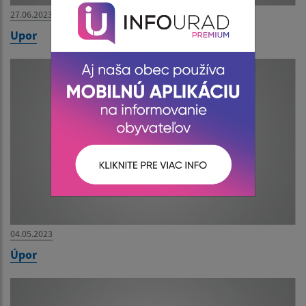
27.06.2023
Upor
04.05.2023
Úpor