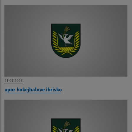
21.07.2023
upor hokejbalove ihrisko