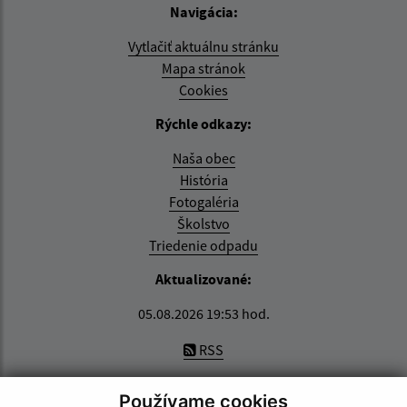
Navigácia:
Vytlačiť aktuálnu stránku
Mapa stránok
Cookies
Rýchle odkazy:
Naša obec
História
Fotogaléria
Školstvo
Triedenie odpadu
Aktualizované:
05.08.2026 19:53 hod.
RSS
Správca obsahu:
Používame cookies