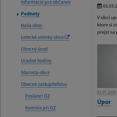
Informácie pre občanov
03.03.
Podnety
V obci up
ktore si 
Naša obec
prejst sa
Letecké snímky obce
Obecný úrad
Úradné hodiny
Starosta obce
Obecné zastupiteľstvo
01.07.2026
Poslanci OZ
Úpor
Komisie pri OZ