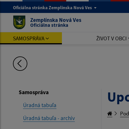
Oficiálna stránka Zemplínska Nová Ves
Zemplínska Nová Ves
Oficiálna stránka
SAMOSPRÁVA
ŽIVOT V OBCI
Up
Samospráva
Úradná tabuľa
Pod
Úradná tabuľa - archív