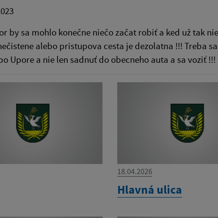
2023
or by sa mohlo konečne niečo začat robiť a ked už tak nie 
znečistene alebo pristupova cesta je dezolatna !!! Treba s
 po Upore a nie len sadnuť do obecneho auta a sa voziť !!!
18.04.2026
Hlavná ulica